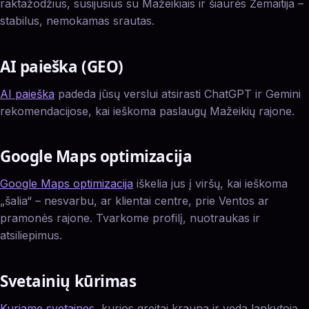
raktažodžius, susijusius su Mažeikiais ir šiaurės Žemaitija –
stabilus, nemokamas srautas.
AI paieška (GEO)
AI paieška
padeda jūsų verslui atsirasti ChatGPT ir Gemini
rekomendacijose, kai ieškoma paslaugų Mažeikių rajone.
Google Maps optimizacija
Google Maps optimizacija
iškelia jus į viršų, kai ieškoma
„šalia“ – nesvarbu, ar klientai centre, prie Ventos ar
pramonės rajone. Tvarkome profilį, nuotraukas ir
atsiliepimus.
Svetainių kūrimas
Kuriame svetaines
, kurios greitai krauna ir veda lankytoją