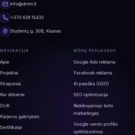
info@dmnt.lt
+370 628 15432
Studentų g. 30B, Kaunas
NAVIGACIJA
MŪSŲ PASLAUGOS
Apie
Google Ads reklama
Projektai
Facebook reklama
Straipsniai
AI paieška (GEO)
Kur dirbame
SEO optimizacija
DUK
Nekilnojamojo turto
marketingas
Karjeros galimybės
Google verslo profilio
Sertifikatai
optimizavimas