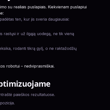
mo su realiais puslapiais. Kiekvienam puslapiui
me:
 padėtas ten, kur jis sveria daugiausiai:
 rastųsi ir už ilgąją uodegą, ne tik vieną
eksika, rodanti tikrą gylį, o ne raktažodžių
kos robotui – nedviprasmiškai.
optimizuojame
 antraštė paieškos rezultatuose.
pozicija.