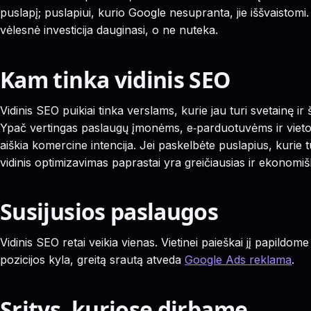
puslapį; puslapiui, kurio Google nesupranta, jie iššvaistomi.
vėlesnė investicija dauginasi, o ne nuteka.
Kam tinka vidinis SEO
Vidinis SEO puikiai tinka verslams, kurie jau turi svetainę ir 
Ypač vertingas paslaugų įmonėms, e‑parduotuvėms ir viet
aiškia komercine intencija. Jei paskelbėte puslapius, kurie
vidinis optimizavimas paprastai yra greičiausias ir ekonomi
Susijusios paslaugos
Vidinis SEO retai veikia vienas. Vietinei paieškai jį papildom
pozicijos kyla, greitą srautą atveda
Google Ads reklama
.
Sritys, kuriose dirbame