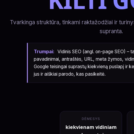
Tvarkinga struktūra, tinkami raktažodžiai ir turin
supranta.
Trumpai:
Vidinis SEO (angl. on-page SEO) – t
pavadinimai, antraštės, URL, meta žymos, vidinė
Google teisingai suprastų kiekvieną puslapį ir k
jus ir aiškiai parodo, kas pasikeitė.
DĖMESYS
kiekvienam vidiniam