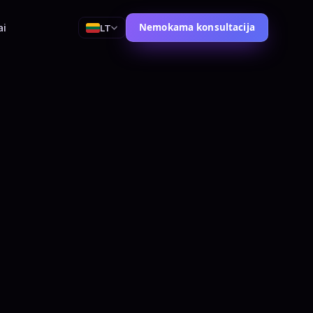
ai
Nemokama konsultacija
LT