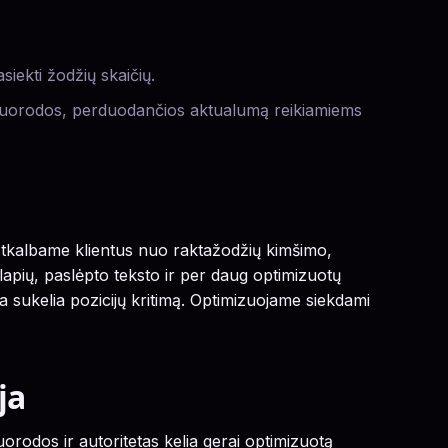
siekti žodžių skaičių.
uorodos, perduodančios aktualumą reikiamiems
 Atkalbame klientus nuo raktažodžių kimšimo,
apių, paslėpto teksto ir per daug optimizuotų
ba sukelia pozicijų kritimą. Optimizuojame siekdami
ja
uorodos ir autoritetas kelia gerai optimizuotą