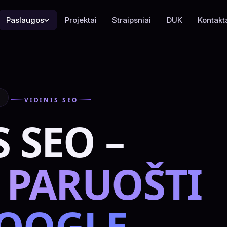
Paslaugos
Projektai
Straipsniai
DUK
Kontakt
VIDINIS SEO
S SEO –
, PARUOŠTI
GOOGLE