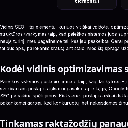
elementui
Vidinis SEO – tai elementų, kuriuos visiškai valdote, optimiz
struktūros tvarkymas taip, kad paieškos sistemos juos supr
naują turinį, mes pagaliname tai, kas jau paskelbta. Gerai p
tai puslapis, paliekantis srautą ant stalo. Mes šią spragą u
Kodėl vidinis optimizavimas 
Paieškos sistemos puslapio nemato taip, kaip lankytojas – jos
svarbiausias puslapis aiškiai nepasako, apie ką jis, Google tur
SEO panaikina spėliojimus. Kiekvienas puslapis aiškiai dekla
pakankamai garsiai, kad konkuruotų, bet nekeisdamas žinutės
Tinkamas raktažodžių panau