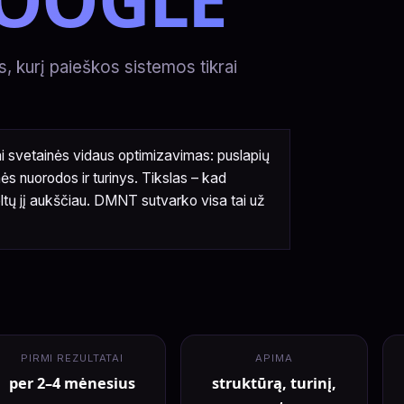
ys, kurį paieškos sistemos tikrai
ai svetainės vidaus optimizavimas: puslapių
s nuorodos ir turinys. Tikslas – kad
eltų jį aukščiau. DMNT sutvarko visa tai už
PIRMI REZULTATAI
APIMA
per 2–4 mėnesius
struktūrą, turinį,