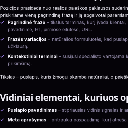
Pozicijos prasideda nuo realios paieškos paklausos suderini
priskiriame vieną pagrindinę frazę ir ją apgalvotai paremia
Pagrindinė frazė
– tikslus terminas, kurį įveda klientai,
pavadinime, H1, pirmose eilutėse, URL.
Frazės variacijos
– natūralios formuluotės, kad puslapis
užklausą.
Kontekstiniai terminai
– susijusi specialisto vartojama l
prikimšimą.
Tikslas – puslapis, kuris žmogui skamba natūraliai, o paieš
Vidiniai elementai, kuriuos 
Puslapio pavadinimas
– stipriausias vidinis signalas ir
Meta aprašymas
– pritraukia paspaudimą, kurį atneša 