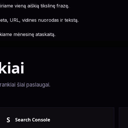
riame vieną aiškią tikslinę frazę.
a, URL, vidines nuorodas ir tekstą.
ikiame mėnesinę ataskaitą.
kiai
rankiai šiai paslaugai.
S
Search Console