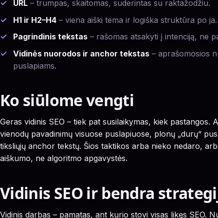
URL
– trumpas, skaitomas, suderintas su raktažodžiu.
H1 ir H2–H4
– viena aiški tema ir logiška struktūra po ja.
Pagrindinis tekstas
– rašomas atsakyti į intenciją, ne pa
Vidinės nuorodos ir anchor tekstas
– aprašomosios n
puslapiams.
Ko siūlome vengti
Geras vidinis SEO – tiek pat susilaikymas, kiek pastangos.
vienodų pavadinimų visuose puslapiuose, plonų „durų“ pusl
tiksliųjų anchor tekstų. Šios taktikos arba nieko nedaro, ar
aiškumo, ne algoritmo apgavystės.
Vidinis SEO ir bendra strategi
Vidinis darbas – pamatas, ant kurio stovi visas likęs SEO. N