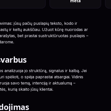
meta
avimas: jūsų pačių puslapių teksto, kodo ir
astų ir keltų aukščiau. Užuot kūrę nuorodas ar
arašytas, bet prastai sustruktūruotas puslapis –
ždarome.
svarbus
 analizuoja jo struktūrą, signalus ir kalbą. Jei
i spėlioti, o spėja paprastai atsargiai. Vidinis
ruoja savo temą, intenciją ir aktualumą –
, kurią skaito jūsų klientai.
dojimas