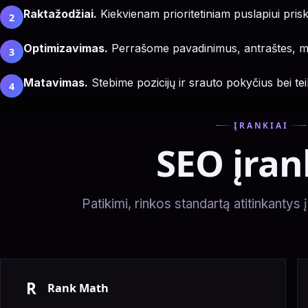
Raktažodžiai.
Kiekvienam prioritetiniam puslapiui priski
2
Optimizavimas.
Perrašome pavadinimus, antraštes, met
3
Matavimas.
Stebime pozicijų ir srauto pokyčius bei te
4
ĮRANKIAI
SEO įran
Patikimi, rinkos standartą atitinkantys į
R
Rank Math