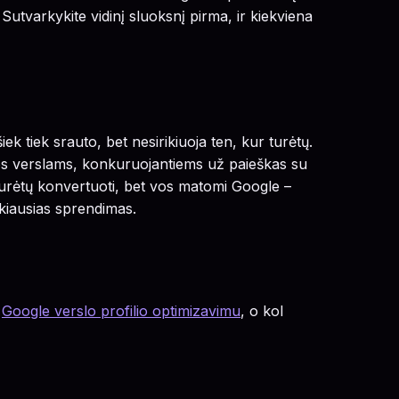
 Sutvarkykite vidinį sluoksnį pirma, ir kiekviena
šiek tiek srauto, bet nesirikiuoja ten, kur turėtų.
os verslams, konkuruojantiems už paieškas su
 turėtų konvertuoti, bet vos matomi Google –
škiausias sprendimas.
e
Google verslo profilio optimizavimu
, o kol