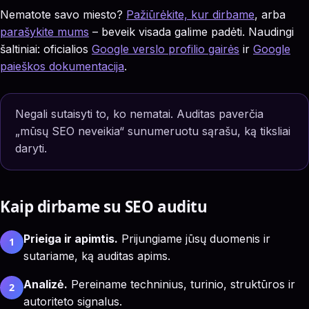
Nematote savo miesto?
Pažiūrėkite, kur dirbame
, arba
parašykite mums
– beveik visada galime padėti. Naudingi
šaltiniai: oficialios
Google verslo profilio gairės
ir
Google
paieškos dokumentacija
.
Negali sutaisyti to, ko nematai. Auditas paverčia
„mūsų SEO neveikia“ sunumeruotu sąrašu, ką tiksliai
daryti.
Kaip dirbame su SEO auditu
Prieiga ir apimtis.
Prijungiame jūsų duomenis ir
1
sutariame, ką auditas apims.
Analizė.
Pereiname techninius, turinio, struktūros ir
2
autoriteto signalus.