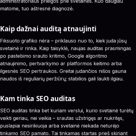
administratoriaus prieigos prie svetainės. Kuo daugiau
matome, tuo aštresnė diagnozė.
Kaip dažnai auditą atnaujinti
Fiksuoto grafiko nėra – priklauso nuo to, kiek juda jūsų
svetainė ir rinka. Kaip taisyklė, naujas auditas prasmingas
po pastebimo srauto kritimo, Google algoritmo
atnaujinimo, pertvarkymo ar platformos keitimo arba
ilgesnės SEO pertraukos. Greitai judančios nišos gauna
naudos iš reguliarių peržiūrų; stabilios gali laukti ilgiau.
Kam tinka SEO auditas
SEO auditas tinka bet kuriam verslui, kurio svetainė turėtų
veikti geriau, nei veikia – srautas užstrigęs ar nukritęs,
puslapiai nesirikiuoja arba svetainė niekada neturėjo
tinkamo SEO pamato. Tai tinkamas startas prieš skiriant