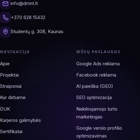
info@dmnt.lt
+370 628 15432
Studentų g. 30B, Kaunas
NAVIGACIJA
MŪSŲ PASLAUGOS
Apie
Google Ads reklama
Projektai
Facebook reklama
Straipsniai
AI paieška (GEO)
Kur dirbame
SEO optimizacija
DUK
Nekilnojamojo turto
marketingas
Karjeros galimybės
Google verslo profilio
Sertifikatai
optimizavimas