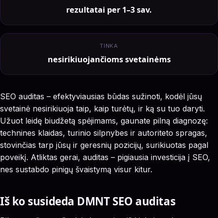
rezultatai per 1–3 sav.
TINKA
nesirikiuojančioms svetainėms
SEO auditas – efektyviausias būdas sužinoti, kodėl jūsų
svetainė nesirikiuoja taip, kaip turėtų, ir ką su tuo daryti.
Užuot leidę biudžetą spėjimams, gaunate pilną diagnozę:
technines klaidas, turinio silpnybes ir autoriteto spragas,
stovinčias tarp jūsų ir geresnių pozicijų, surikiuotas pagal
poveikį. Atliktas gerai, auditas – pigiausia investicija į SEO,
nes sustabdo pinigų švaistymą visur kitur.
Iš ko susideda DMNT SEO auditas