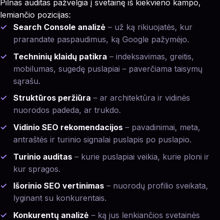
Pilnas auditas pažvelgia į svetainę iš kiekvieno kampo,
lemiančio pozicijas:
Search Console analizė
– už ką rikiuojatės, kur
prarandate paspaudimus, ką Google pažymėjo.
Techninių klaidų patikra
– indeksavimas, greitis,
mobilumas, sugedę puslapiai – paverčiama taisymų
sąrašu.
Struktūros peržiūra
– ar architektūra ir vidinės
nuorodos padeda, ar trukdo.
Vidinio SEO rekomendacijos
– pavadinimai, meta,
antraštės ir turinio signalai puslapis po puslapio.
Turinio auditas
– kurie puslapiai veikia, kurie ploni ir
kur spragos.
Išorinio SEO vertinimas
– nuorodų profilio sveikata,
lyginant su konkurentais.
Konkurentų analizė
– ką jus lenkiančios svetainės