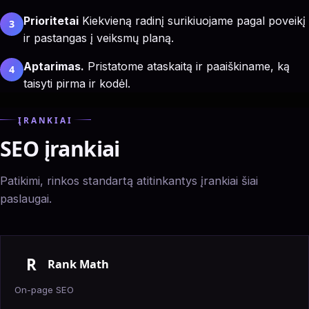
Prioritetai
Kiekvieną radinį surikiuojame pagal poveikį
3
ir pastangas į veiksmų planą.
Aptarimas.
Pristatome ataskaitą ir paaiškiname, ką
4
taisyti pirma ir kodėl.
ĮRANKIAI
SEO įrankiai
Patikimi, rinkos standartą atitinkantys įrankiai šiai
paslaugai.
R
Rank Math
On-page SEO