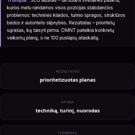
Trumpai:
SEO auditas – tai išsami svetainės patikra,
kurios metu randamos visos pozicijas stabdančios
problemos: techninės klaidos, turinio spragos, struktūros
bėdos ir autoriteto silpnybės. Rezultatas – prioritetų
sąrašas, ką taisyti pirma. DMNT pateikia konkretų
veiksmų planą, o ne 100 puslapių ataskaitą.
REZULTATAS
prioritetizuotas planas
APIMA
techniką, turinį, nuorodas
TERMINAS