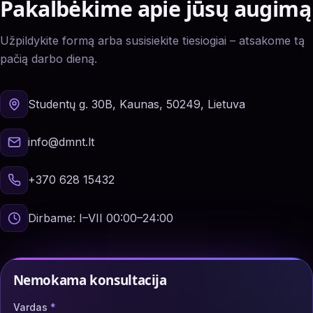
Pakalbėkime apie jūsų augimą
Užpildykite formą arba susisiekite tiesiogiai – atsakome tą
pačią darbo dieną.
Studentų g. 30B, Kaunas, 50249, Lietuva
info@dmnt.lt
+370 628 15432
Dirbame: I–VII 00:00–24:00
Nemokama konsultacija
Vardas
*