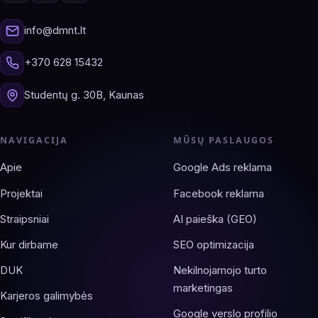
info@dmnt.lt
+370 628 15432
Studentų g. 30B, Kaunas
NAVIGACIJA
MŪSŲ PASLAUGOS
Apie
Google Ads reklama
Projektai
Facebook reklama
Straipsniai
AI paieška (GEO)
Kur dirbame
SEO optimizacija
DUK
Nekilnojamojo turto
marketingas
Karjeros galimybės
Google verslo profilio