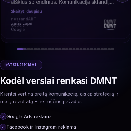
matosi, kad supranta savo sritį.
Skaityti daugiau
Rekomenduoju.
Joris Lapė
Google
ATSILIEPIMAI
Kodėl verslai renkasi DMNT
Klientai vertina greitą komunikaciją, aiškią strategiją ir
realų rezultatą – ne tuščius pažadus.
Google Ads reklama
Facebook ir Instagram reklama