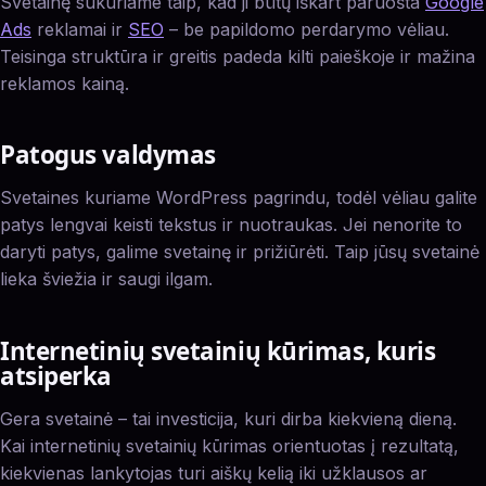
Svetainę sukuriame taip, kad ji būtų iškart paruošta
Google
Ads
reklamai ir
SEO
– be papildomo perdarymo vėliau.
Teisinga struktūra ir greitis padeda kilti paieškoje ir mažina
reklamos kainą.
Patogus valdymas
Svetaines kuriame WordPress pagrindu, todėl vėliau galite
patys lengvai keisti tekstus ir nuotraukas. Jei nenorite to
daryti patys, galime svetainę ir prižiūrėti. Taip jūsų svetainė
lieka šviežia ir saugi ilgam.
Internetinių svetainių kūrimas, kuris
atsiperka
Gera svetainė – tai investicija, kuri dirba kiekvieną dieną.
Kai internetinių svetainių kūrimas orientuotas į rezultatą,
kiekvienas lankytojas turi aiškų kelią iki užklausos ar