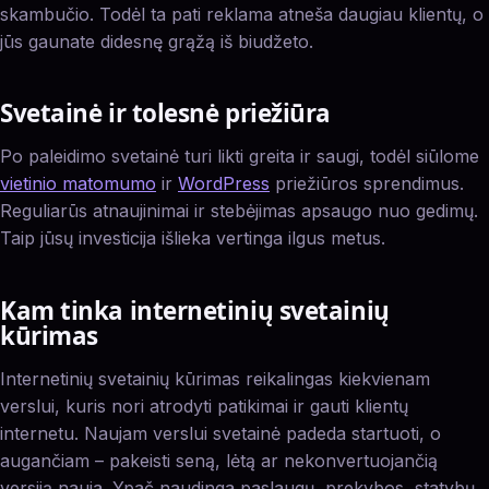
skambučio. Todėl ta pati reklama atneša daugiau klientų, o
jūs gaunate didesnę grąžą iš biudžeto.
Svetainė ir tolesnė priežiūra
Po paleidimo svetainė turi likti greita ir saugi, todėl siūlome
vietinio matomumo
ir
WordPress
priežiūros sprendimus.
Reguliarūs atnaujinimai ir stebėjimas apsaugo nuo gedimų.
Taip jūsų investicija išlieka vertinga ilgus metus.
Kam tinka internetinių svetainių
kūrimas
Internetinių svetainių kūrimas reikalingas kiekvienam
verslui, kuris nori atrodyti patikimai ir gauti klientų
internetu. Naujam verslui svetainė padeda startuoti, o
augančiam – pakeisti seną, lėtą ar nekonvertuojančią
versiją nauja. Ypač naudinga paslaugų, prekybos, statybų