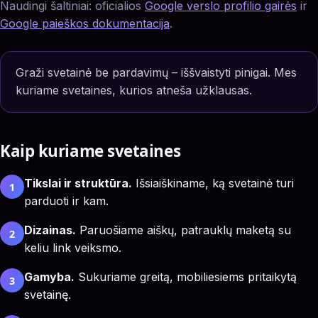
Naudingi šaltiniai: oficialios
Google verslo profilio gairės
ir
Google paieškos dokumentacija
.
Graži svetainė be pardavimų – iššvaistyti pinigai. Mes
kuriame svetaines, kurios atneša užklausas.
Kaip kuriame svetaines
Tikslai ir struktūra.
Išsiaiškiname, ką svetainė turi
1
parduoti ir kam.
Dizainas.
Paruošiame aiškų, patrauklų maketą su
2
keliu link veiksmo.
Gamyba.
Sukuriame greitą, mobiliesiems pritaikytą
3
svetainę.