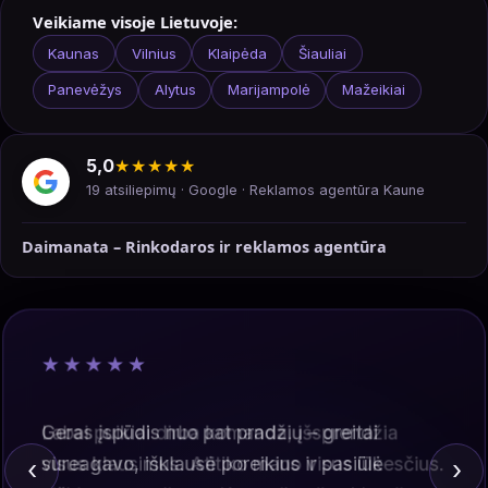
Veikiame visoje Lietuvoje:
Kaunas
Vilnius
Klaipėda
Šiauliai
Panevėžys
Alytus
Marijampolė
Mažeikiai
5,0
★★★★★
19 atsiliepimų · Google · Reklamos agentūra Kaune
Daimanata – Rinkodaros ir reklamos agentūra
★★★★★
Geras įspūdis nuo pat pradžių – greitai
sureagavo, išklausė poreikius ir pasiūlė
‹
›
aiškius sprendimus. Komunikacija sklandi,