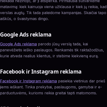
niekada nežinojo, ar ji atsiperka. Pirmiausia sutvarkėme
matavimą: kiek kainuoja viena užklausa ir kiek jų reikia, kad
verslas augtų. Tik tada paleidome kampanijas. Skaičiai tapo
aiškūs, o švaistymas dingo.
Google Ads reklama
Google Ads reklama
parodo jūsų verslą tada, kai
panevėžietis ieško paslaugos. Renkamės tik raktažodžius,
kurie atveda realius klientus, ir stebime kiekvieną eurą.
Facebook ir Instagram reklama
Facebook ir Instagram reklama
pasiekia vietinius dar prieš
jiems ieškant. Tinka prekybai, paslaugoms, gamybai ir e-
parduotuvėms, kurioms reikia greitai tapti matomoms.