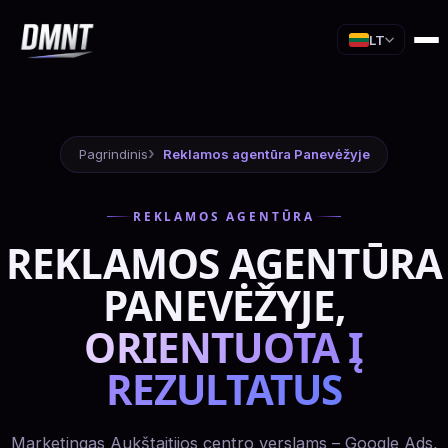
LT
Pagrindinis
Reklamos agentūra Panevėžyje
REKLAMOS AGENTŪRA
REKLAMOS AGENTŪRA
PANEVĖŽYJE,
ORIENTUOTA Į
REZULTATUS
Marketingas Aukštaitijos centro verslams – Google Ads,