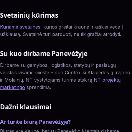
Svetainių kūrimas
Kuriame svetaines
, kurios greitai krauna ir aiškiai veda į
užklausą. Svetainė turi parduoti, ne tik gražiai atrodyti.
Su kuo dirbame Panevėžyje
Dirbame su gamybos, logistikos, statybų ir paslaugų
verslais visame mieste – nuo Centro iki Klaipėdos g. rajono
ir Molainių. NT vystytojams turime atskirą
NT projektų
marketingo
sprendimą.
Dažni klausimai
Ar turite biurą Panevėžyje?
Biuras yra Kaune, bet su Panevėžio klientais dirbame