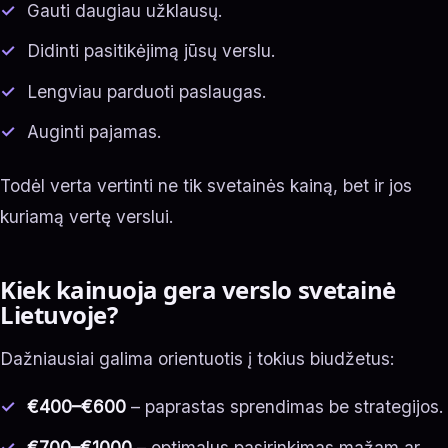
Gauti daugiau užklausų.
Didinti pasitikėjimą jūsų verslu.
Lengviau parduoti paslaugas.
Auginti pajamas.
Todėl verta vertinti ne tik svetainės kainą, bet ir jos
kuriamą vertę verslui.
Kiek kainuoja gera verslo svetainė
Lietuvoje?
Dažniausiai galima orientuotis į tokius biudžetus:
€400–€600
– paprastas sprendimas be strategijos.
€700–€1000
– optimalus pasirinkimas mažam ar