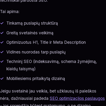
techniškai paruošta SEO.
Tai apima:
Tinkamą puslapių struktūrą
Greitą svetainės veikimą
Optimizuotus H1, Title ir Meta Description
Vidines nuorodas tarp puslapių
Techninį SEO (indeksavimą, schema žymėjimą,
klaidų taisymą)
Mobiliesiems pritaikytą dizainą
Jeigu svetainė jau veikia, bet užklausų iš paieškos
nėra, dažniausiai padeda
SEO optimizacijos paslaugos
– jos sprendžia būtent matomumo, o ne dizaino