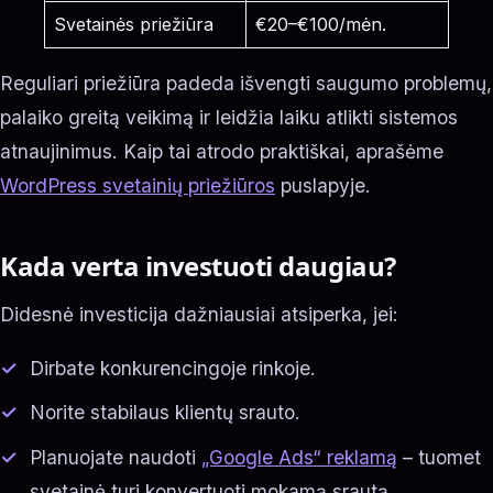
Svetainės priežiūra
€20–€100/mėn.
Reguliari priežiūra padeda išvengti saugumo problemų,
palaiko greitą veikimą ir leidžia laiku atlikti sistemos
atnaujinimus. Kaip tai atrodo praktiškai, aprašėme
WordPress svetainių priežiūros
puslapyje.
Kada verta investuoti daugiau?
Didesnė investicija dažniausiai atsiperka, jei:
Dirbate konkurencingoje rinkoje.
Norite stabilaus klientų srauto.
Planuojate naudoti
„Google Ads“ reklamą
– tuomet
svetainė turi konvertuoti mokamą srautą.