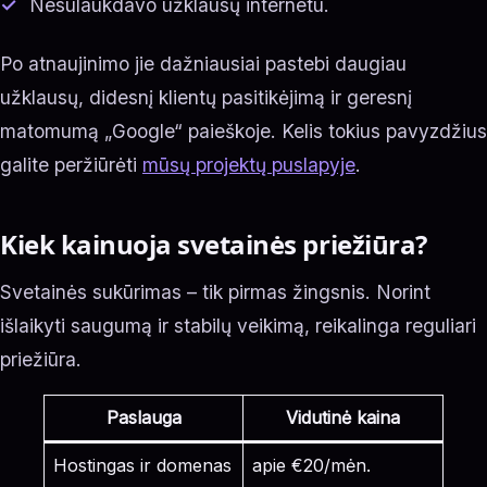
Nesulaukdavo užklausų internetu.
Po atnaujinimo jie dažniausiai pastebi daugiau
užklausų, didesnį klientų pasitikėjimą ir geresnį
matomumą „Google“ paieškoje. Kelis tokius pavyzdžius
galite peržiūrėti
mūsų projektų puslapyje
.
Kiek kainuoja svetainės priežiūra?
Svetainės sukūrimas – tik pirmas žingsnis. Norint
išlaikyti saugumą ir stabilų veikimą, reikalinga reguliari
priežiūra.
Paslauga
Vidutinė kaina
Hostingas ir domenas
apie €20/mėn.