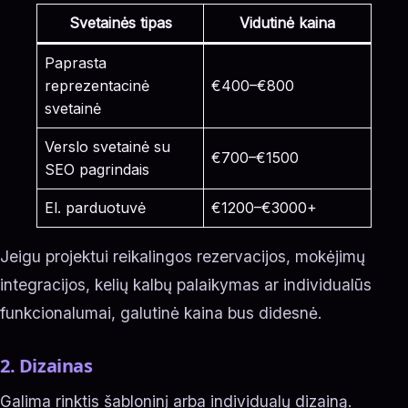
Svetainės tipas
Vidutinė kaina
Paprasta
reprezentacinė
€400–€800
svetainė
Verslo svetainė su
€700–€1500
SEO pagrindais
El. parduotuvė
€1200–€3000+
Jeigu projektui reikalingos rezervacijos, mokėjimų
integracijos, kelių kalbų palaikymas ar individualūs
funkcionalumai, galutinė kaina bus didesnė.
2. Dizainas
Galima rinktis šabloninį arba individualų dizainą.