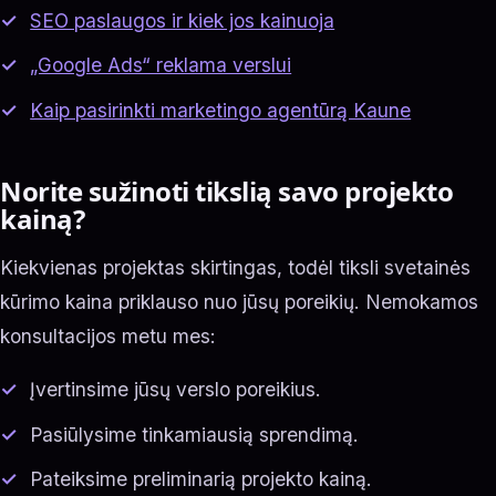
SEO paslaugos ir kiek jos kainuoja
„Google Ads“ reklama verslui
Kaip pasirinkti marketingo agentūrą Kaune
Norite sužinoti tikslią savo projekto
kainą?
Kiekvienas projektas skirtingas, todėl tiksli svetainės
kūrimo kaina priklauso nuo jūsų poreikių. Nemokamos
konsultacijos metu mes:
Įvertinsime jūsų verslo poreikius.
Pasiūlysime tinkamiausią sprendimą.
Pateiksime preliminarią projekto kainą.