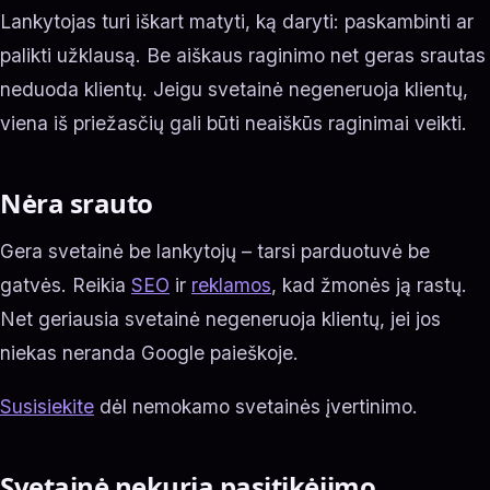
Lankytojas turi iškart matyti, ką daryti: paskambinti ar
palikti užklausą. Be aiškaus raginimo net geras srautas
neduoda klientų. Jeigu svetainė negeneruoja klientų,
viena iš priežasčių gali būti neaiškūs raginimai veikti.
Nėra srauto
Gera svetainė be lankytojų – tarsi parduotuvė be
gatvės. Reikia
SEO
ir
reklamos
, kad žmonės ją rastų.
Net geriausia svetainė negeneruoja klientų, jei jos
niekas neranda Google paieškoje.
Susisiekite
dėl nemokamo svetainės įvertinimo.
Svetainė nekuria pasitikėjimo