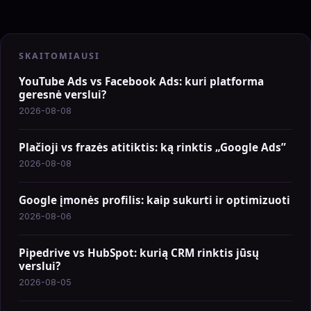
SKAITOMIAUSI
YouTube Ads vs Facebook Ads: kuri platforma
geresnė verslui?
2026-08-08
Plačioji vs frazės atitiktis: ką rinktis „Google Ads”
2026-08-08
Google įmonės profilis: kaip sukurti ir optimizuoti
2026-08-06
Pipedrive vs HubSpot: kurią CRM rinktis jūsų
verslui?
2026-08-05