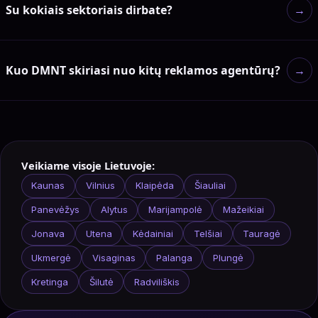
Su kokiais sektoriais dirbate?
→
Kuo DMNT skiriasi nuo kitų reklamos agentūrų?
→
Veikiame visoje Lietuvoje:
Kaunas
Vilnius
Klaipėda
Šiauliai
Panevėžys
Alytus
Marijampolė
Mažeikiai
Jonava
Utena
Kėdainiai
Telšiai
Tauragė
Ukmergė
Visaginas
Palanga
Plungė
Kretinga
Šilutė
Radviliškis