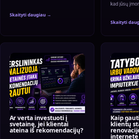
kad jūsų įmon
Skaityti daugiau →
Skaityti dau
Ar verta investuoti į
Kaip gaut
svetainę, jei klientai
klientų st
ateina iš rekomendacijų?
renovacij
internete