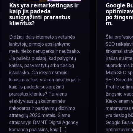
Kas yra remarketingas ir
Google Bu
kaip jis padeda
optimizav
susigrąžinti prarastus
po žingsn
klientus?
m.
Didžioji dalis interneto svetainės
Štai profesion
lankytojų pirmojo apsilankymo
SEO reikalavim
metu nieko nenuperka ir neužsako.
tinkamai struk
Jie palieka puslapį, kad palygintų
įrašas su int
kainas, pasvarstytų arba tiesiog
nuorodomis be
išsiblaško. Čia iškyla esminis
Math SEO spe
klausimas: kas yra remarketingas ir
SEO Specifik
kaip jis padeda susigrąžinti
Profile optim
prarastus klientus? Tai viena
žingsnio vad
efektyviausių skaitmeninės
Kiekvienam vi
rinkodaros ir pardavimų didinimo
matomumas G
strategijų 2026 metais. Šiame
yra tiesiog b
straipsnyje DMNT Digital Agency
Google Busin
komanda paaiškins, kaip […]
optimizavimas