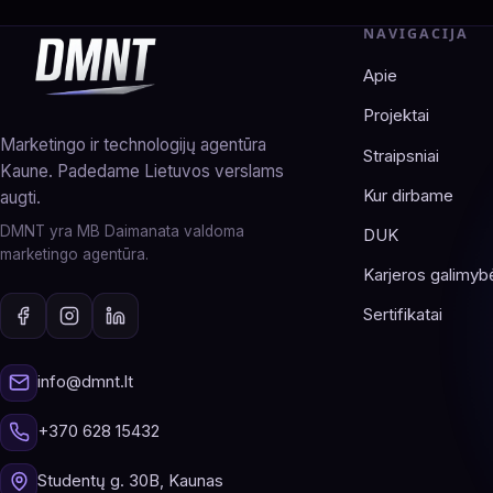
pagination
NAVIGACIJA
Apie
Projektai
Marketingo ir technologijų agentūra
Straipsniai
Kaune. Padedame Lietuvos verslams
Kur dirbame
augti.
DMNT yra MB Daimanata valdoma
DUK
marketingo agentūra.
Karjeros galimyb
Sertifikatai
info@dmnt.lt
+370 628 15432
Studentų g. 30B, Kaunas