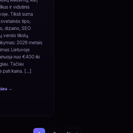
us ir vidutinis
voje. Tiksli suma
 svetainės tipo,
o, dizaino, SEO
ų verslo tikslų.
akymas: 2026 metais
rimas Lietuvoje
ainuoja nuo €400 iki
giau. Tačiau
e pati kaina. […]
giau →