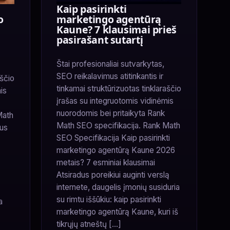
Kaip pasirinkti
o
marketingo agentūrą
Kaune? 7 klausimai prieš
pasirašant sutartį
Štai profesionaliai sutvarkytas,
SEO reikalavimus atitinkantis ir
aščio
tinkamai struktūrizuotas tinklaraščio
is
įrašas su integruotomis vidinėmis
nuorodomis bei pritaikyta Rank
Math
Math SEO specifikacija. Rank Math
lus
SEO Specifikacija Kaip pasirinkti
marketingo agentūrą Kaune 2026
metais? 7 esminiai klausimai
Atsiradus poreikiui auginti verslą
internete, daugelis įmonių susiduria
su rimtu iššūkiu: kaip pasirinkti
a
marketingo agentūrą Kaune, kuri iš
tikrųjų atneštų […]