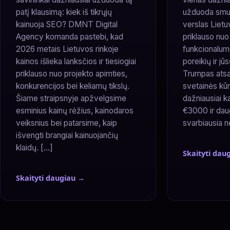
patį klausimą: kiek iš tikrųjų
užduoda smulk
kainuoja SEO? DMNT Digital
verslas Lietu
Agency komanda pastebi, kad
priklauso nuo
2026 metais Lietuvos rinkoje
funkcionalum
kainos išlieka lanksčios ir tiesiogiai
poreikių ir jūs
priklauso nuo projekto apimties,
Trumpas ats
konkurencijos bei keliamų tikslų.
svetainės kū
Šiame straipsnyje apžvelgsime
dažniausiai k
esminius kainų rėžius, kainodaros
€3000 ir dau
veiksnius bei patarsime, kaip
svarbiausia n
išvengti brangiai kainuojančių
klaidų. […]
Skaityti dau
Skaityti daugiau →
Posts