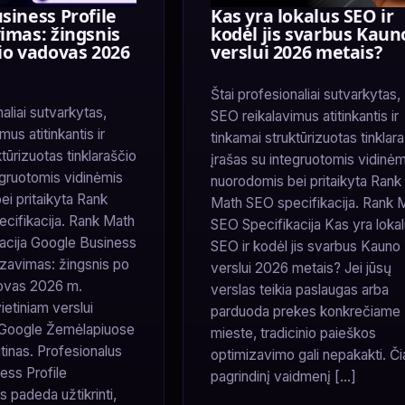
siness Profile
Kas yra lokalus SEO ir
imas: žingsnis
kodėl jis svarbus Kaun
io vadovas 2026
verslui 2026 metais?
Štai profesionaliai sutvarkytas,
aliai sutvarkytas,
SEO reikalavimus atitinkantis ir
us atitinkantis ir
tinkamai struktūrizuotas tinklar
tūrizuotas tinklaraščio
įrašas su integruotomis vidinėm
egruotomis vidinėmis
nuorodomis bei pritaikyta Rank
i pritaikyta Rank
Math SEO specifikacija. Rank 
cifikacija. Rank Math
SEO Specifikacija Kas yra loka
acija Google Business
SEO ir kodėl jis svarbus Kauno
izavimas: žingsnis po
verslui 2026 metais? Jei jūsų
ovas 2026 m.
verslas teikia paslaugas arba
etiniam verslui
parduoda prekes konkrečiame
oogle Žemėlapiuose
mieste, tradicinio paieškos
ūtinas. Profesionalus
optimizavimo gali nepakakti. Či
ess Profile
pagrindinį vaidmenį […]
 padeda užtikrinti,