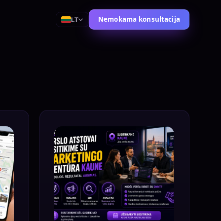
Nemokama konsultacija
LT