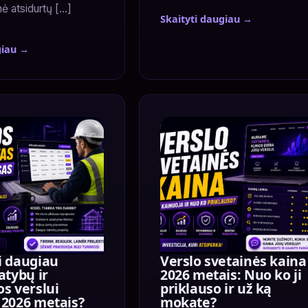
ė atsidurtų […]
Skaityti daugiau →
giau →
i daugiau
Verslo svetainės kaina
atybų ir
2026 metais: Nuo ko ji
os verslui
priklauso ir už ką
 2026 metais?
mokate?