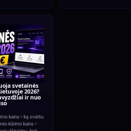
uoja svetainės
ietuvoje 2026?
avyzdžiai ir nuo
uso
imo kaina – ką svarbu
inės kūrimo kaina –
usių klausimų, kurį