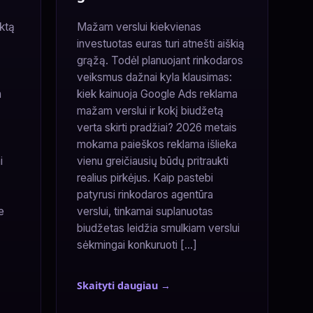
ektą
Mažam verslui kiekvienas
investuotas euras turi atnešti aiškią
grąžą. Todėl planuojant rinkodaros
veiksmus dažnai kyla klausimas:
a
kiek kainuoja Google Ads reklama
mažam verslui ir kokį biudžetą
verta skirti pradžiai? 2026 metais
mokama paieškos reklama išlieka
i
vienu greičiausių būdų pritraukti
realius pirkėjus. Kaip pastebi
patyrusi rinkodaros agentūra
e
verslui, tinkamai suplanuotas
biudžetas leidžia smulkiam verslui
sėkmingai konkuruoti […]
Skaityti daugiau →