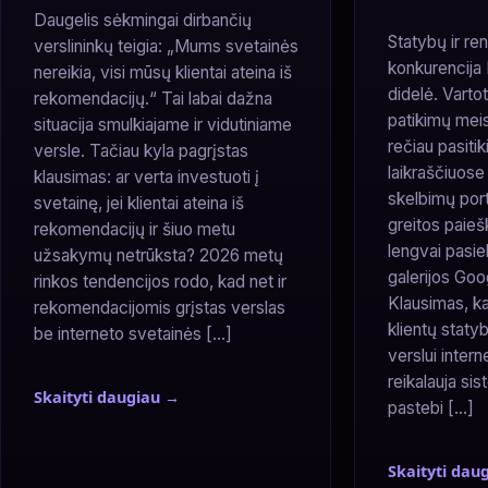
Daugelis sėkmingai dirbančių
Statybų ir re
verslininkų teigia: „Mums svetainės
konkurencija L
nereikia, visi mūsų klientai ateina iš
didelė. Varto
rekomendacijų.“ Tai labai dažna
patikimų meis
situacija smulkiajame ir vidutiniame
rečiau pasitik
versle. Tačiau kyla pagrįstas
laikraščiuose
klausimas: ar verta investuoti į
skelbimų porta
svetainę, jei klientai ateina iš
greitos paieš
rekomendacijų ir šiuo metu
lengvai pasie
užsakymų netrūksta? 2026 metų
galerijos Goo
rinkos tendencijos rodo, kad net ir
Klausimas, ka
rekomendacijomis grįstas verslas
klientų staty
be interneto svetainės […]
verslui inter
reikalauja si
Skaityti daugiau →
pastebi […]
Skaityti dau