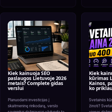
Kiek kainuoja SEO
Kiek kain
paslaugos Lietuvoje 2026
kūrimas L
metais? Complete gidas
Kainos, p
verslui
ko prikla
Planuodami investicijas į
Svetainės kūr
skaitmeninę rinkodarą, verslo
žinoti? Sveta
savininkai dažniausiai užduoda tą
vienas dažnia