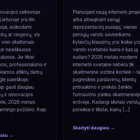
novacijos sektoriuje
Planuojant naują interneto proj
ietuvoje yra itin
arba atnaujinant senąjį
tojai, ieškodami
reprezentacinį puslapį, vienas
trų ar rangovų, vis
pirmųjų verslo savininkams
i vien skelbimais
kylančių klausimų yra: kokia yr
 ar neaiškiuose
verslo svetainės kaina ir kas ją
luose. Jie tikisi
sudaro? 2026 metais moderni
kos, profesionalumo ir
interneto svetainė nebėra tik
kiamos atliktų darbų
skaitmeninė vizitinė kortelė – ta
gle paieškoje.
pagrindinis pardavimų, klientų
ip gauti daugiau
pritraukimo ir prekės ženklo
bų ir renovacijos
formavimo įrankis skaitmeninėj
nete, 2026 metais
erdvėje. Kadangi skiriasi verslų
stemingo požiūrio. Kaip
poreikiai ir tikslai, kainų […]
Skaityti daugiau →
giau →